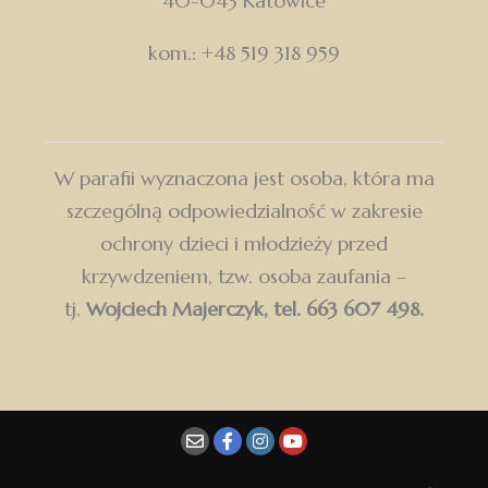
40-043 Katowice
kom.: +48 519 318 959
W parafii wyznaczona jest osoba, która ma
szczególną odpowiedzialność w zakresie
ochrony dzieci i młodzieży przed
krzywdzeniem, tzw. osoba zaufania –
tj.
Wojciech Majerczyk, tel. 663 607 498.
Dołącz do Parafii św. Wawrzyńca w Chorzowie
i otrzymuj najważniejsze wiadomości bezpośrednio
na swoją skrzynkę.