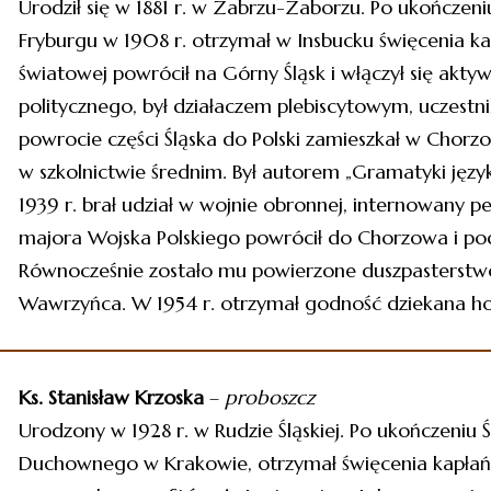
Urodził się w 1881 r. w Zabrzu-Zaborzu. Po ukończen
Fryburgu w 1908 r. otrzymał w Insbucku święcenia kap
światowej powrócił na Górny Śląsk i włączył się aktyw
politycznego, był działaczem plebiscytowym, uczestni
powrocie części Śląska do Polski zamieszkał w Chorzo
w szkolnictwie średnim. Był autorem „Gramatyki języ
1939 r. brał udział w wojnie obronnej, internowany pe
majora Wojska Polskiego powrócił do Chorzowa i pod
Równocześnie zostało mu powierzone duszpasterstwo 
Wawrzyńca. W 1954 r. otrzymał godność dziekana 
Ks. Stanisław Krzoska
–
proboszcz
Urodzony w 1928 r. w Rudzie Śląskiej. Po ukończeniu 
Duchownego w Krakowie, otrzymał święcenia kapłańsk