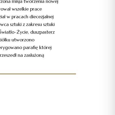
rzona misja tworzenia nowej
rował wszelkie prace
iał w pracach diecezjalnej
owca sztuki z zakresu sztuki
wiatło-Życie, duszpasterz
ściółku utworzono
 erygowano parafię której
przeszedł na zasłużoną