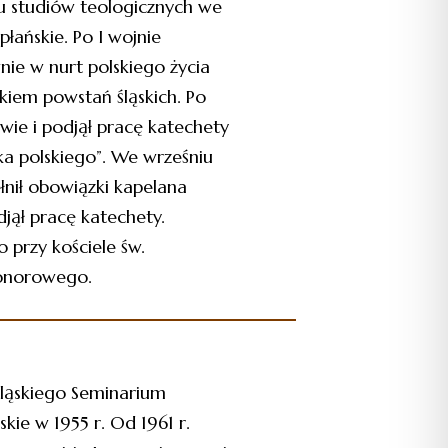
iu studiów teologicznych we
łańskie. Po I wojnie
nie w nurt polskiego życia
kiem powstań śląskich. Po
wie i podjął pracę katechety
ka polskiego”. We wrześniu
łnił obowiązki kapelana
jął pracę katechety.
przy kościele św.
honorowego.
Śląskiego Seminarium
ie w 1955 r. Od 1961 r.