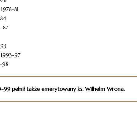
 1978-81
-84
4-87
-93
Dołącz do Parafii św. Wawrzyńca w Chorzowie
h 1993-97
i otrzymuj najważniejsze wiadomości bezpośrednio na
7-98
swoją skrzynkę.
0-99 pełnił także emerytowany ks. Wilhelm Wrona.