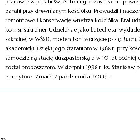
pracował w parafii św. Antoniego i została mu powie
parafii przy drewnianym kościółku. Prowadził i nadzo
remontowe i konserwację wnętrza kościółka. Brał udz
komisji sakralnej. Udzielał się jako katecheta, wykład
sakralnej w WŚSD, moderator tworzącego się Ruchu Ś
akademicki. Dzięki jego staraniom w 1968 r. przy ko
samodzielną stację duszpasterską a w 10 lat później
został proboszczem. W sierpniu 1998 r. ks. Stanisław 
emeryturę. Zmarł 12 października 2009 r.
-78