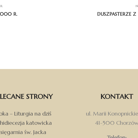
UŁ
N
2000 R.
DUSZPASTERZE Z
LECANE STRONY
KONTAKT
ka – Liturgia na dziś
ul. Marii Konopnickie
hidiecezja katowicka
41-500 Chorzó
sięgarnia św. Jacka
Telefon: