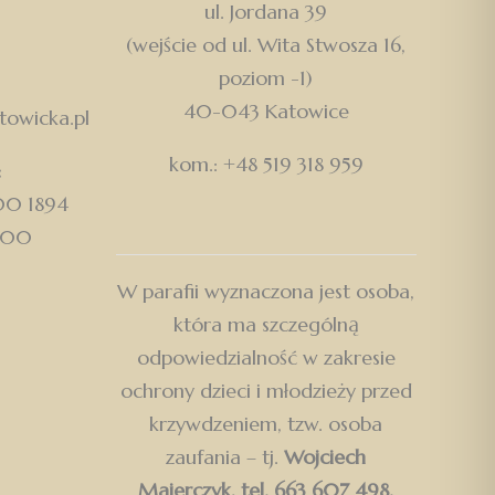
ul. Jordana 39
(wejście od ul. Wita Stwosza 16,
poziom -1)
40-043 Katowice
owicka.pl
kom.: +48 519 318 959
:
500 1894
000
W parafii wyznaczona jest osoba,
która ma szczególną
odpowiedzialność w zakresie
ochrony dzieci i młodzieży przed
krzywdzeniem, tzw. osoba
zaufania – tj.
Wojciech
Majerczyk, tel. 663 607 498.