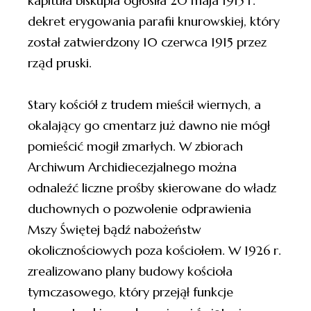
kapituła biskupia ogłosiła 20 maja 1915 r.
dekret erygowania parafii knurowskiej, który
został zatwierdzony 10 czerwca 1915 przez
rząd pruski.
Stary kościół z trudem mieścił wiernych, a
okalający go cmentarz już dawno nie mógł
pomieścić mogił zmarłych. W zbiorach
Archiwum Archidiecezjalnego można
odnaleźć liczne prośby skierowane do władz
duchownych o pozwolenie odprawienia
Mszy Świętej bądź nabożeństw
okolicznościowych poza kościołem. W 1926 r.
zrealizowano plany budowy kościoła
tymczasowego, który przejął funkcje