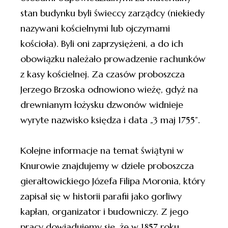
stan budynku byli świeccy zarządcy (niekiedy
nazywani kościelnymi lub ojczymami
kościoła). Byli oni zaprzysiężeni, a do ich
obowiązku należało prowadzenie rachunków
z kasy kościelnej. Za czasów proboszcza
Jerzego Brzoska odnowiono wieżę, gdyż na
drewnianym łożysku dzwonów widnieje
wyryte nazwisko księdza i data „3 maj 1755”.
Kolejne informacje na temat świątyni w
Knurowie znajdujemy w dziele proboszcza
gierałtowickiego Józefa Filipa Moronia, który
zapisał się w historii parafii jako gorliwy
kapłan, organizator i budowniczy. Z jego
pracy dowiadujemy się, że w 1857 roku