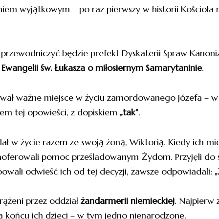
em wyjątkowym – po raz pierwszy w historii Kościoła n
j przewodniczyć będzie prefekt Dyskaterii Spraw Kanoni
 Ewangelii św. Łukasza o miłosiernym Samarytaninie
.
ował ważne miejsce w życiu zamordowanego Józefa – 
łem tej opowieści, z dopiskiem
„tak”
.
Dołącz do Parafii św. Wawrzyńca w Chorzowie
i otrzymuj najważniejsze wiadomości bezpośrednio
na swoją skrzynkę.
ał w życie razem ze swoją żoną, Wiktorią. Kiedy ich m
zaoferowali pomoc prześladowanym Żydom. Przyjęli d
bowali odwieść ich od tej decyzji, zawsze odpowiadali:
„
rążeni przez oddział
żandarmerii niemieckiej
. Najpierw
a końcu ich dzieci – w tym jedno nienarodzone.