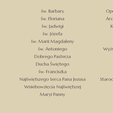
św. Barbary
Opo
św. Floriana
Arc
św. Jadwigi
K
św. Józefa
św. Marii Magdaleny
św. Antoniego
Wyżs
Dobrego Pasterza
Ducha Świętego
św. Franciszka
Najświętszego Serca Pana Jezusa
Staro
Wniebowzięcia Najświętszej
Maryi Panny