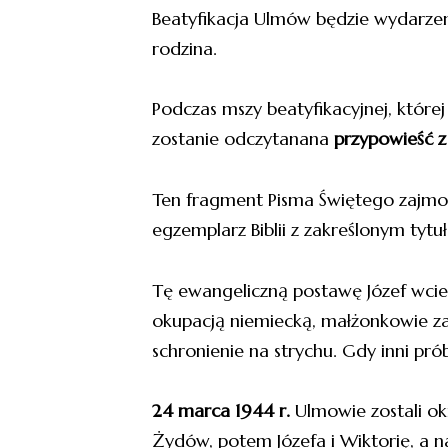
Beatyfikacja Ulmów będzie wydarzeni
rodzina.
Podczas mszy beatyfikacyjnej, które
zostanie odczytanana
przypowieść z
Ten fragment Pisma Świętego zajm
egzemplarz Biblii z zakreślonym tytu
Tę ewangeliczną postawę Józef wciel
okupacją niemiecką, małżonkowie 
schronienie na strychu. Gdy inni pró
24 marca 1944 r.
Ulmowie zostali ok
Żydów, potem Józefa i Wiktorię, a n