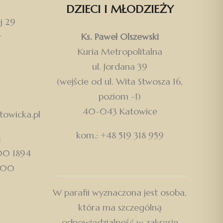
DZIECI I MŁODZIEŻY
j 29
w
Ks. Paweł Olszewski
Kuria Metropolitalna
ul. Jordana 39
(wejście od ul. Wita Stwosza 16,
poziom -1)
40-043 Katowice
owicka.pl
kom.: +48 519 318 959
:
500 1894
000
W parafii wyznaczona jest osoba,
która ma szczególną
odpowiedzialność w zakresie