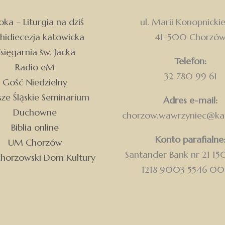
ka – Liturgia na dziś
ul. Marii Konopnickie
hidiecezja katowicka
41-500 Chorzó
sięgarnia św. Jacka
Telefon:
Radio eM
32 780 99 61
Gość Niedzielny
ze Śląskie Seminarium
Adres e-mail:
Duchowne
chorzow.wawrzyniec@kat
Biblia online
Konto parafialne
UM Chorzów
Santander Bank nr 21 1
chorzowski Dom Kultury
1218 9003 5546 0