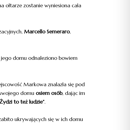
a ołtarze zostanie wyniesiona cała
zacyjnych,
Marcello Semeraro
,
w jego domu odnaleziono bowiem
iejscowość Markowa znalazła się pod
o swojego domu
osiem osób
, dając im
Żydzi to też ludzie”
.
 zabito ukrywających się w ich domu