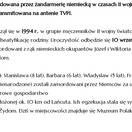
mordowana przez żandarmerię niemiecką w czasach II wo
ansmitowana na antenie TVP1.
zął się w
1994 r.
, w grupie męczenników II wojny świato
 beatyfikację rodziny. Uroczystość odbędzie się
10 wrze
amordowani z rąk niemieckich okupantów Józef i Wiktoria 
dom.
 Stanisława (8 lat), Barbara (6 lat), Władysław (5 lat), Fr
 (nienarodzone) zostali zamordowani przez Niemców za
ktarowe gospodarstwo
łożonej ok. 10 km od Łańcuta. Ich egzekucja stała się
ydom. Dziś w miejscowości znajduje się Muzeum Pola