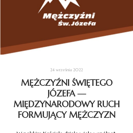
24 września 2022
MĘŻCZYŹNI ŚWIĘTEGO
JÓZEFA —
MIĘDZYNARODOWY RUCH
FORMUJĄCY MĘŻCZYZN