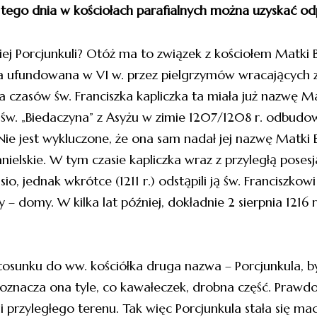
 tego dnia w kościołach parafialnych można uzyskać odp
iej Porcjunkuli? Otóż ma to związek z kościołem Matki 
ka ufundowana w VI w. przez pielgrzymów wracających z 
 czasów św. Franciszka kapliczka ta miała już nazwę Mat
 św. „Biedaczyna” z Asyżu w zimie 1207/1208 r. odbudow
Nie jest wykluczone, że ona sam nadał jej nazwę Matki Bo
anielskie. W tym czasie kapliczka wraz z przyległą poses
o, jednak wkrótce (1211 r.) odstąpili ją św. Franciszkow
– domy. W kilka lat później, dokładnie 2 sierpnia 1216 r
stosunku do ww. kościółka druga nazwa – Porcjunkula
ie oznacza ona tyle, co kawałeczek, drobna część. Pra
i przyległego terenu. Tak więc Porcjunkula stała się 