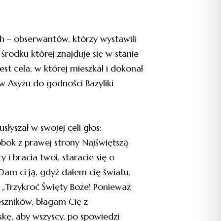
ch – obserwantów, którzy wystawili
rodku której znajduje się w stanie
t cela, w której mieszkał i dokonał
j w Asyżu do godności Bazyliki
słyszał w swojej celi głos:
 obok z prawej strony Najświętszą
 i bracia twoi, staracie się o
Dam ci ją, gdyż dałem cię światu,
: „Trzykroć Święty Boże! Ponieważ
zeszników, błagam Cię z
kę, aby wszyscy, po spowiedzi