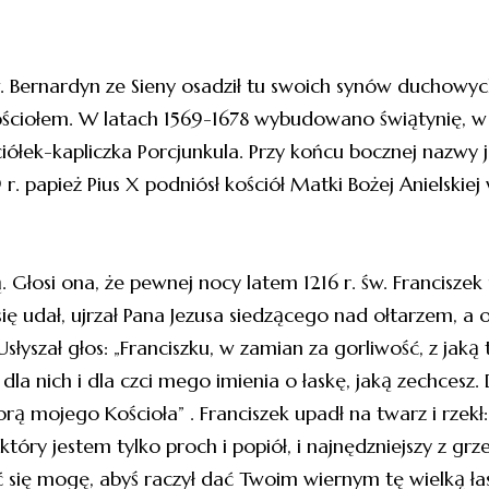
św. Bernardyn ze Sieny osadził tu swoich synów duchowy
ościołem. W latach 1569-1678 wybudowano świątynię, w ś
ek-kapliczka Porcjunkula. Przy końcu bocznej nazwy jes
9 r. papież Pius X podniósł kościół Matki Bożej Anielskie
 Głosi ona, że pewnej nocy latem 1216 r. św. Franciszek u
 się udał, ujrzał Pana Jezusa siedzącego nad ołtarzem, a
yszał głos: „Franciszku, w zamian za gorliwość, z jaką ty
la nich i dla czci mego imienia o łaskę, jaką zechcesz. 
rą mojego Kościoła” . Franciszek upadł na twarz i rzekł
który jestem tylko proch i popiół, i najnędzniejszy z gr
 się mogę, abyś raczył dać Twoim wiernym tę wielką łas