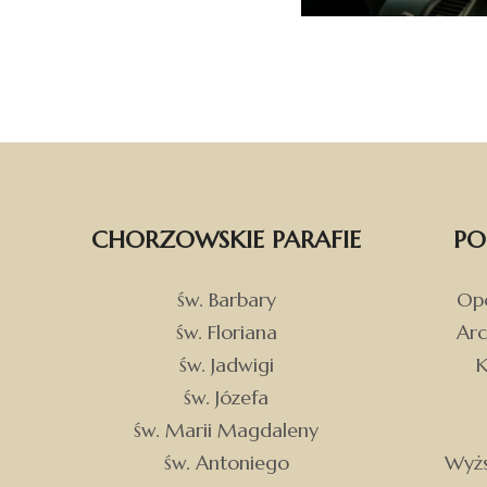
CHORZOWSKIE PARAFIE
PO
św. Barbary
Opo
św. Floriana
Arc
św. Jadwigi
K
św. Józefa
św. Marii Magdaleny
św. Antoniego
Wyżs