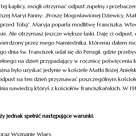
 tej kaplicy, mogli otrzymać odpust zupełny i przebacze
ętszej Maryi Panny: „Proszę błogosławionej Dziewicy, Ma
przed Tobą”. Maryja poparła modlitwę Franciszka. Wted
elkie. Ale otrzymasz jeszcze większe łaski. Daję ci odpust,
Dołącz do Parafii św. Wawrzyńca w Chorzowie
twierdzony przez mego Namiestnika, któremu dałem mo
i otrzymuj najważniejsze wiadomości bezpośrednio na
swoją skrzynkę.
ego dnia św. Franciszek udał się do Perugii, gdzie przeb
ełnego na dzień przypadający w rocznicę poświęcenia kapli
 było uzyskać jedynie w kościele Matki Bożej Anielskie
odpust na ten dzień przyznawać poszczególnym kościo
dnia nawiedzą któryś z kościołów franciszkańskich. W 1911
y jednak spełnić następujące warunki:
oraz Wyznanie Wiary,