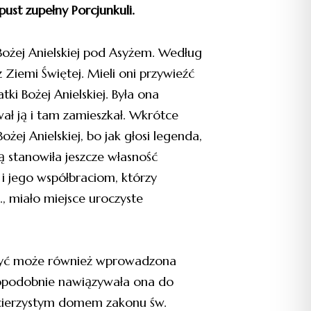
ust zupełny Porcjunkuli.
Bożej Anielskiej pod Asyżem. Według
Ziemi Świętej. Mieli oni przywieźć
ki Bożej Anielskiej. Była ona
ał ją i tam zamieszkał. Wkrótce
żej Anielskiej, bo jak głosi legenda,
ją stanowiła jeszcze własność
i i jego współbraciom, którzy
., miało miejsce uroczyste
, być może również wprowadzona
wdopodobnie nawiązywała ona do
macierzystym domem zakonu św.