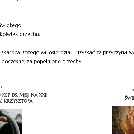
 Świętego,
kolwiek grzechu.
skarbca Bożego Miłosierdzia” i uzyskać za przyczyną Matk
y doczesnej za popełnione grzechy.
UŁ
N
 DS. MISJI NA XXIII
ŚWI
W. KRZYSZTOFA