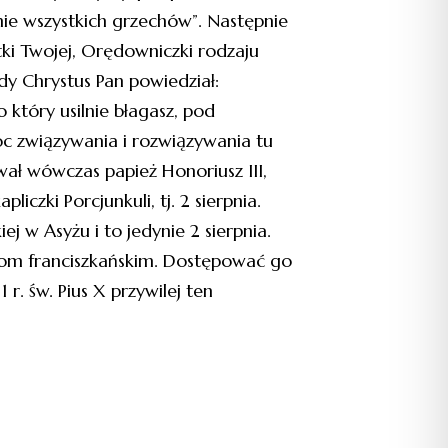
nie wszystkich grzechów”. Następnie
tki Twojej, Orędowniczki rodzaju
y Chrystus Pan powiedział:
 o który usilnie błagasz, pod
c związywania i rozwiązywania tu
ywał wówczas papież Honoriusz III,
czki Porcjunkuli, tj. 2 sierpnia.
j w Asyżu i to jedynie 2 sierpnia.
łom franciszkańskim. Dostępować go
 r. św. Pius X przywilej ten