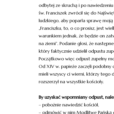
odbytej ze skruchą i po nawiedzeniu
św. Franciszek zwrócił się do Najświ
ludzkiego, aby poparła sprawę moją 
„Franciszku, to, o co prosisz, jest wi
warunkiem jednak, że będzie on za
na ziemi”. Podanie głosi, że następn
który faktycznie udzielił odpustu zup
Początkowo więc odpust zupełny można
Od XIV w. papieże zaczęli podobny 
mieli wszyscy ci wierni, którzy tego 
rozszerzył na wszystkie kościoły.
By uzyskać wspomniany odpust, należ
– pobożnie nawiedzić kościół,
– odmówić w nim Modlitwę Pańską 