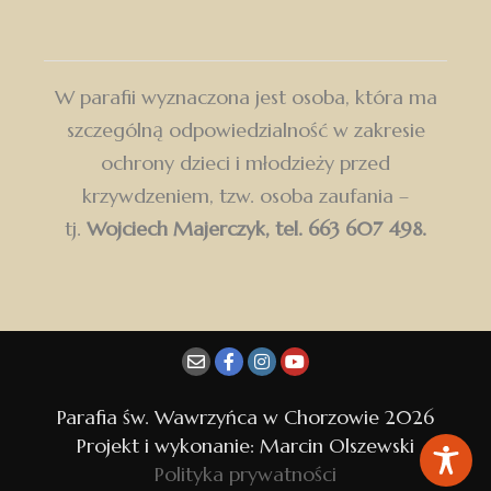
W parafii wyznaczona jest osoba, która ma
szczególną odpowiedzialność w zakresie
ochrony dzieci i młodzieży przed
krzywdzeniem, tzw. osoba zaufania –
tj.
Wojciech Majerczyk, tel. 663 607 498.
Dołącz do Parafii św. Wawrzyńca w Chorzowie
i otrzymuj najważniejsze wiadomości bezpośrednio
na swoją skrzynkę.
Parafia św. Wawrzyńca w Chorzowie 2026
Projekt i wykonanie: Marcin Olszewski
Polityka prywatności