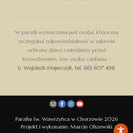
W parafii wyznaczona jest osoba, która ma
szczególną odpowiedzialność w zakresie
ochrony dzieci i młodzieży przed
krzywdzeniem, tzw. osoba zaufania –
tj.
Wojciech Majerczyk, tel. 663 607 498.
Dołącz do Parafii św. Wawrzyńca w Chorzowie
i otrzymuj najważniejsze wiadomości bezpośrednio na
swoją skrzynkę.
Parafia św. Wawrzyńca w Chorzowie 2026
Projekt i wykonanie: Marcin Olszewski