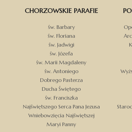
CHORZOWSKIE PARAFIE
PO
św. Barbary
Opo
św. Floriana
Arc
św. Jadwigi
K
św. Józefa
św. Marii Magdaleny
św. Antoniego
Wyżs
Dobrego Pasterza
Ducha Świętego
św. Franciszka
Najświętszego Serca Pana Jezusa
Staro
Wniebowzięcia Najświętszej
Maryi Panny