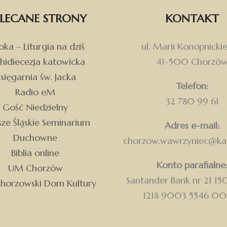
LECANE STRONY
KONTAKT
ka – Liturgia na dziś
ul. Marii Konopnickie
hidiecezja katowicka
41-500 Chorzó
sięgarnia św. Jacka
Telefon:
Radio eM
32 780 99 61
Gość Niedzielny
ze Śląskie Seminarium
Adres e-mail:
Duchowne
chorzow.wawrzyniec@kat
Biblia online
Konto parafialne
UM Chorzów
Santander Bank nr 21 1
chorzowski Dom Kultury
1218 9003 5546 0