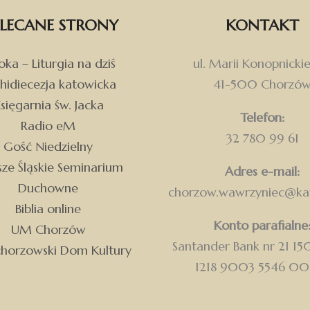
LECANE STRONY
KONTAKT
Dołącz do Parafii św. Wawrzyńca w Chorzowie
i otrzymuj najważniejsze wiadomości bezpośrednio
na swoją skrzynkę.
ka – Liturgia na dziś
ul. Marii Konopnickie
hidiecezja katowicka
41-500 Chorzó
sięgarnia św. Jacka
Telefon:
Radio eM
32 780 99 61
Gość Niedzielny
ze Śląskie Seminarium
Adres e-mail:
Duchowne
chorzow.wawrzyniec@kat
Biblia online
Konto parafialne
UM Chorzów
Santander Bank nr 21 1
chorzowski Dom Kultury
1218 9003 5546 0