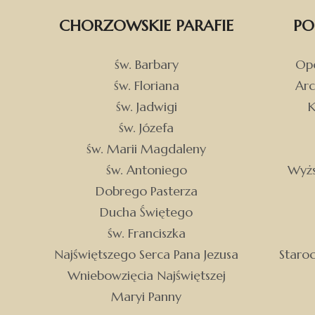
CHORZOWSKIE PARAFIE
PO
św. Barbary
Opo
św. Floriana
Arc
św. Jadwigi
K
św. Józefa
św. Marii Magdaleny
św. Antoniego
Wyżs
Dobrego Pasterza
Ducha Świętego
św. Franciszka
Najświętszego Serca Pana Jezusa
Staro
Wniebowzięcia Najświętszej
Maryi Panny