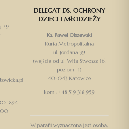
DELEGAT DS. OCHRONY
DZIECI I MŁODZIEŻY
j 29
w
Ks. Paweł Olszewski
Kuria Metropolitalna
ul. Jordana 39
(wejście od ul. Wita Stwosza 16,
poziom -1)
40-043 Katowice
owicka.pl
kom.: +48 519 318 959
:
500 1894
000
W parafii wyznaczona jest osoba,