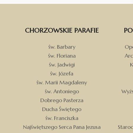
CHORZOWSKIE PARAFIE
PO
św. Barbary
Opo
św. Floriana
Arc
św. Jadwigi
K
św. Józefa
św. Marii Magdaleny
św. Antoniego
Wyżs
Dobrego Pasterza
Ducha Świętego
św. Franciszka
Najświętszego Serca Pana Jezusa
Staro