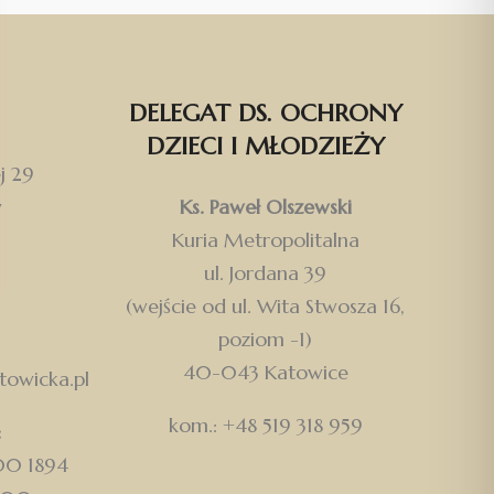
DELEGAT DS. OCHRONY
DZIECI I MŁODZIEŻY
j 29
w
Ks. Paweł Olszewski
Kuria Metropolitalna
ul. Jordana 39
(wejście od ul. Wita Stwosza 16,
poziom -1)
40-043 Katowice
owicka.pl
kom.: +48 519 318 959
:
500 1894