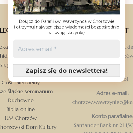
Dołącz do Parafii św. Wawrzyńca w Chorzowie
i otrzymuj najważniejsze wiadomości bezpośrednio
LECANE STRONY
KONTAKT
na swoją skrzynkę.
ka – Liturgia na dziś
ul. Marii Konopnickie
hidiecezja katowicka
41-500 Chorzó
sięgarnia św. Jacka
Telefon:
Radio eM
32 780 99 61
Gość Niedzielny
ze Śląskie Seminarium
Adres e-mail:
Duchowne
chorzow.wawrzyniec@kat
Biblia online
Konto parafialne
UM Chorzów
Santander Bank nr 21 1
chorzowski Dom Kultury