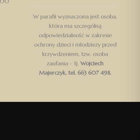
000
W parafii wyznaczona jest osoba,
która ma szczególną
odpowiedzialność w zakresie
ochrony dzieci i młodzieży przed
krzywdzeniem, tzw. osoba
zaufania – tj.
Wojciech
Majerczyk, tel. 663 607 498.