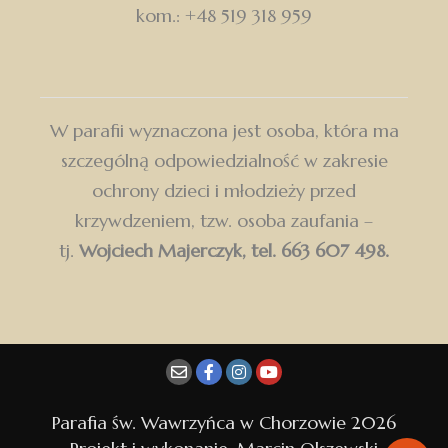
kom.: +48 519 318 959
W parafii wyznaczona jest osoba, która ma
szczególną odpowiedzialność w zakresie
ochrony dzieci i młodzieży przed
krzywdzeniem, tzw. osoba zaufania –
tj.
Wojciech Majerczyk, tel. 663 607 498.
Dołącz do Parafii św. Wawrzyńca w Chorzowie
i otrzymuj najważniejsze wiadomości bezpośrednio
na swoją skrzynkę.
Parafia św. Wawrzyńca w Chorzowie 2026