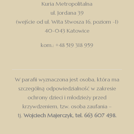
Kuria Metropolitalna
ul. Jordana 39
(wejście od ul. Wita Stwosza 16, poziom -1)
40-043 Katowice
kom.: +48 519 318 959
W parafii wyznaczona jest osoba, która ma
szczególną odpowiedzialność w zakresie
ochrony dzieci i młodzieży przed
krzywdzeniem, tzw. osoba zaufania –
tj.
Wojciech Majerczyk, tel. 663 607 498.
Dołącz do Parafii św. Wawrzyńca w Chorzowie