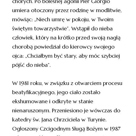
chorych. Po bolesnej agonii Pier Giorgio
umiera otoczony przez rodzinę w modlitwie,
mówiąc: „Niech umrę w pokoju, w Twoim
świętym towarzystwie”. Wstąpił do nieba
człowiek, który na krótko przed swoją nagłą
chorobą powiedział do kierowcy swojego
ojca: „Chciałbym być stary, aby móc szybciej
pójść do nieba”.
W 1981 roku, w związku z otwarciem procesu
beatyfikacyjnego, jego ciało zostało
ekshumowane i odkryte w stanie
nienaruszonym. Przeniesiono je wówczas do
katedry św. Jana Chrzciciela w Turynie.
Ogłoszony Czcigodnym Sługą Bożym w 1987